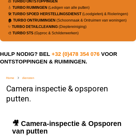
💩
TURBO ONTSTOPPINGEN
💧
TURBO RUIMINGEN
(Ledigen van alle putten)
🛠️
TURBO SPOED HERSTELLINGSDIENST
(Loodgieterij & Rioleringen)
🏚️
TURBO ONTRUIMINGEN
(Schoonmaak & Ontruimen van woningen)
✨
TURBO DETAILCLEANING
(Dieptereiniging)
🎨
TURBO STS
(Gyproc & Schilderwerken)
HULP NODIG? BEL
+32 (0)478 354 076
VOOR
ONTSTOPPINGEN & RUIMINGEN.
Home
diensten
Camera inspectie & opsporen
putten.
🎥
Camera-inspectie & Opsporen
van putten