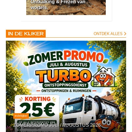
Ontkalking & Frezen van
wortels.
IN DE KIJKER
ONTDEK ALLES
indekijker
ZOMERPROMO JULI / AUGUSTUS 2026