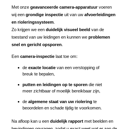
Met onze
geavanceerde camera-apparatuur
voeren
wij een
grondige inspectie
uit van uw
afvoerleidingen
en rioleringssysteem
.
Zo krijgen we een
duidelijk visueel beeld
van de
toestand van uw leidingen en kunnen we
problemen
snel en gericht opsporen
.
Een
camera-inspectie
laat toe om:
de
exacte locatie
van een verstopping of
breuk te bepalen,
putten en leidingen op te sporen
die niet
meer zichtbaar of moeilijk bereikbaar zijn,
de
algemene staat van uw riolering
te
beoordelen en schade tijdig te voorkomen.
Na afloop kan u een
duidelijk rapport
met beelden en
bevindingen opvragen, zodat u exact weet wat er aan de