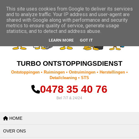
This site uses cookies from Google to deliver its services
Zoeken
and to analyze traffic. Your IP address and user-agent are
shared with Google along with performance and security
metrics to ensure quality of service, generate usage
statistics, and to detect and address abuse.
LEARN MORE
GOT IT
TURBO ONTSTOPPINGSDIENST
Ontstoppingen • Ruimingen • Ontruimingen • Herstellingen •
Detailcleaning • STS
0478 35 40 76
Bel 7/7 & 24/24
HOME
OVER ONS